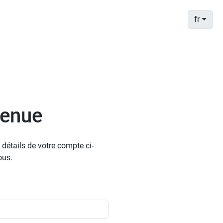
fr
venue
s détails de votre compte ci-
ous.