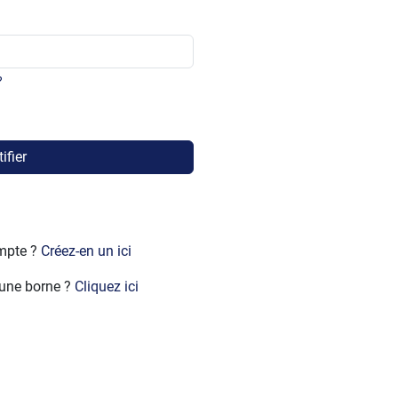
?
ifier
ompte ?
Créez-en un ici
 une borne ?
Cliquez ici